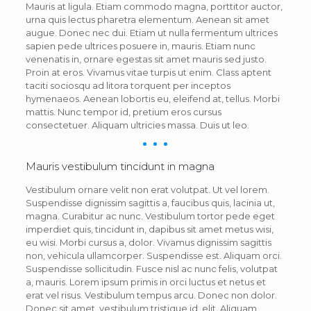
Mauris at ligula. Etiam commodo magna, porttitor auctor,
urna quis lectus pharetra elementum. Aenean sit amet
augue. Donec nec dui. Etiam ut nulla fermentum ultrices
sapien pede ultrices posuere in, mauris. Etiam nunc
venenatis in, ornare egestas sit amet mauris sed justo.
Proin at eros. Vivamus vitae turpis ut enim. Class aptent
taciti sociosqu ad litora torquent per inceptos
hymenaeos. Aenean lobortis eu, eleifend at, tellus. Morbi
mattis. Nunc tempor id, pretium eros cursus
consectetuer. Aliquam ultricies massa. Duis ut leo.
Mauris vestibulum tincidunt in magna
Vestibulum ornare velit non erat volutpat. Ut vel lorem.
Suspendisse dignissim sagittis a, faucibus quis, lacinia ut,
magna. Curabitur ac nunc. Vestibulum tortor pede eget
imperdiet quis, tincidunt in, dapibus sit amet metus wisi,
eu wisi. Morbi cursus a, dolor. Vivamus dignissim sagittis
non, vehicula ullamcorper. Suspendisse est. Aliquam orci.
Suspendisse sollicitudin. Fusce nisl ac nunc felis, volutpat
a, mauris. Lorem ipsum primis in orci luctus et netus et
erat vel risus. Vestibulum tempus arcu. Donec non dolor.
Donec sit amet, vestibulum tristique id, elit. Aliquam