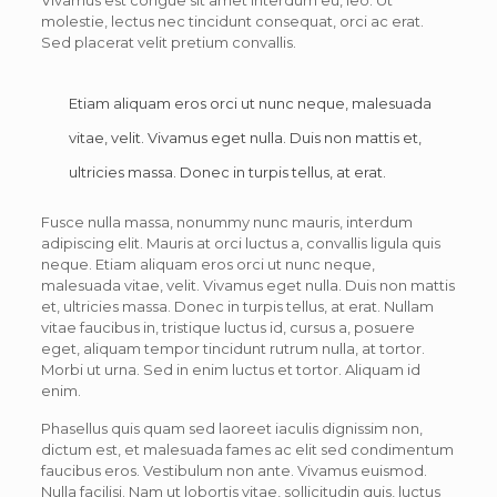
Vivamus est congue sit amet interdum eu, leo. Ut
molestie, lectus nec tincidunt consequat, orci ac erat.
Sed placerat velit pretium convallis.
Etiam aliquam eros orci ut nunc neque, malesuada
vitae, velit. Vivamus eget nulla. Duis non mattis et,
ultricies massa. Donec in turpis tellus, at erat.
Fusce nulla massa, nonummy nunc mauris, interdum
adipiscing elit. Mauris at orci luctus a, convallis ligula quis
neque. Etiam aliquam eros orci ut nunc neque,
malesuada vitae, velit. Vivamus eget nulla. Duis non mattis
et, ultricies massa. Donec in turpis tellus, at erat. Nullam
vitae faucibus in, tristique luctus id, cursus a, posuere
eget, aliquam tempor tincidunt rutrum nulla, at tortor.
Morbi ut urna. Sed in enim luctus et tortor. Aliquam id
enim.
Phasellus quis quam sed laoreet iaculis dignissim non,
dictum est, et malesuada fames ac elit sed condimentum
faucibus eros. Vestibulum non ante. Vivamus euismod.
Nulla facilisi. Nam ut lobortis vitae, sollicitudin quis, luctus