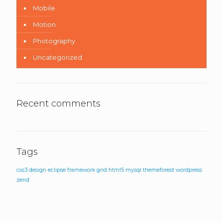
Mobile
Motion
Photography
Uncategorized
Recent comments
Tags
css3
design
eclipse
framework
grid
html5
mysql
themeforest
wordpress
zend